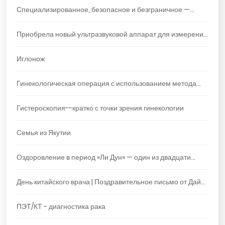
Специализированное, безопасное и безграничное —
ваша индивидуальная программа раннего выявления
Приобрела новый ультразвуковой аппарат для измерения
рака
плотности костной ткани — точный инструмент для
Иглонож
защиты здоровья костей!
Гинекологическая операция с использованием метода
LEEP
Гистероскопия--кратко с точки зрения гинекологии
Семья из Якутии
Оздоровление в период «Ли Дун» — один из двадцати
четырёх сезонных периодов китайской астрологии.
День китайского врача | Поздравительное письмо от Дай
Цзинцзе, директора больницы Цзиншитан в Даляне, всем
ПЭТ/КТ - диагностика рака
врачам больницы