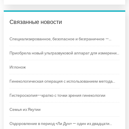
Связанные новости
Специализированное, безопасное и безграничное —
ваша индивидуальная программа раннего выявления
Приобрела новый ультразвуковой аппарат для измерения
рака
плотности костной ткани — точный инструмент для
Иглонож
защиты здоровья костей!
Гинекологическая операция с использованием метода
LEEP
Гистероскопия--кратко с точки зрения гинекологии
Семья из Якутии
Оздоровление в период «Ли Дун» — один из двадцати