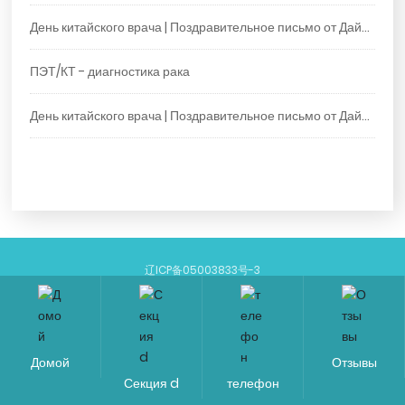
четырёх сезонных периодов китайской астрологии.
День китайского врача | Поздравительное письмо от Дай
Цзинцзе, директора больницы Цзиншитан в Даляне, всем
ПЭТ/КТ - диагностика рака
врачам больницы
День китайского врача | Поздравительное письмо от Дай
Цзинцзе, главного врача больницы Цзиньшитан в Даляне,
всем медицинским работникам больницы
辽ICP备05003833号-3
Powerby:
www.ceglobal.cn
Авторские права и авторские права Больница голден рок бич
Домой
Отзывы
Секция d
телефон