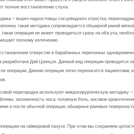
ет полное восстановление слуха.
одика – вырез надкостницы сосцевидного отростка, перихондр
епонки, такая методика сопровождается обширной раной мягкой
, такая операция не может проводиться сразу на оба уха, необх
 мешает полному излечению.
сстановления отверстия в барабанных перепонках одновременно
а разработана Дай Цзинцзе. Данный вид операции проводится з
ле операции. Данная операция легко переносится пациентами, и
ов.
носовой перегородки используют микрохирургическую методику –
облемы: заложенность носа, головную боль, носовое кровотече
ремя и после обычной операции, обширные раневые поверхност
операцию на гайморовой пазухе. При этом мы сохраняем целост