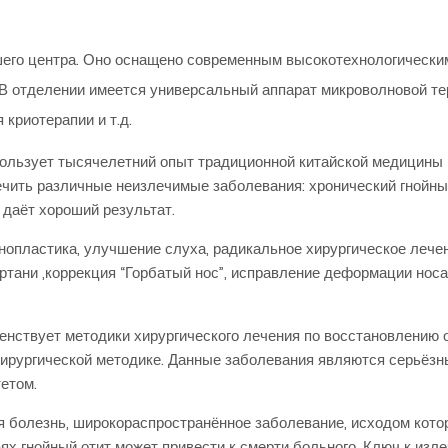
шего центра. Оно оснащено современным высокотехнологическ
В отделении имеется универсальный аппарат микроволновой те
криотерапии и т.д.
пользует тысячелетний опыт традиционной китайской медицины
чить различные неизлечимые заболевания: хронический гнойный
 даёт хороший результат.
нопластика, улучшение слуха, радикальное хирургическое лече
ортани ,коррекция “Горбатый нос”, исправление деформации нос
.
шенствует методики хирургического лечения по восстановлению
рохирургической методике. Данные заболевания являются серьёз
етом.
 болезнь, широкораспространённое заболевание, исходом котор
ях гнойный отит может привести к смерти больного. Ключ к изле