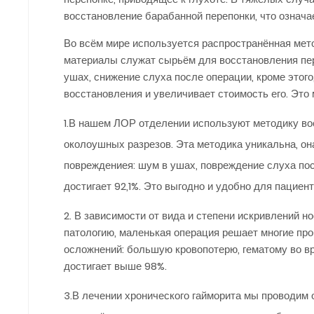
восстановление барабанной перепонки, что означа
Во всём мире используется распространённая мет
материалы служат сырьём для восстановления пер
ушах, снижение слуха после операции, кроме этого
восстановления и увеличивает стоимость его. Это
1.В нашем ЛОР отделении используют методику во
околоушных разрезов. Эта методика уникальна, он
повреждениея: шум в ушах, повреждение слуха пос
достигает 92,1%. Это выгодно и удобно для пациент
2. В зависимости от вида и степени искривлений 
патологию, маленькая операция решает многие пр
осложнений: большую кровопотерю, гематому во в
достигает выше 98%.
3.В лечении хронического гайморита мы проводим 