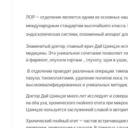
ЛОР – отделение является одним из основных на
международным стандартам высочайшего класса. 
эндоскопическая система, плазменный аппарат для 
Знаменитый доктор, главный врач Дай Цзинцзе ис
медицины. Это уникальное сочетание позволяет ле
и фарингит, опухоли гортани，глухоту, шум в ушах,
В отделении проводят различные операции: тимпа
пазухи, тонзиллэктомия, удаление полипов носа, г
высококвалифицированных и уникальных методик
Доктор Дай Цзинцзе много лет исследует и совер
на оба уха, хронического гнойного отита при мик
Цзинцзе пользуется заслуженной славой и авторит
Хронический гнойный отит – частов встречающаяся
перепонке, приводящее к глухоте. В тяжелых случа