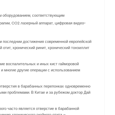
им оборудованием, соответствующим
рапии, CO2 лазерный аппарат, цифровая видео-
 и последнии достижения современной европейской
 отит, хронический ринит, хронический тонзиллит
ние воспалительных и иных кист гайморовой
а и многие другие операции с использованием
 отверстия в барабанных перепонках одновременно
ными проблемами. В Китае и за рубежом доктор Дай
ого часто является отверстие в барабанной
чению хронического гнойного отита –