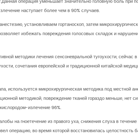
у.Данная операция уменьшает значительно головную боль при по
злечение наступает более чем в 90% случаев.
 анестезию, установливаем гортаноскоп, затем микрохирургиче
 позволяет избежать повреждения голосовых складок и нарушени
тивной методики лечения сенсоневральной тугоухости, сейчас 
ухости, сочетания европейской и традиционной китайской меди
рапа, используется микрохирургическая методика под местной ан
ционной методикой, повреждение тканей гораздо меньше, нет си
 кислородом-излечение 96%.
жалобы на гноетечение из правого уха, снижения слуха в течени
овел операцию, во время которой восстановилась целостность 