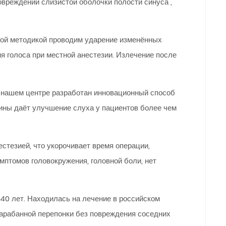
вреждении слизистой оболочки полости синуса ,
ской методикой проводим ударение изменённых
я голоса при местной анестезии. Излечение после
в нашем центре разработан инновационный способ
цины даёт улучшение слуха у пациентов более чем
естезией, что укорочивает время операции,
мптомов головокружения, головной боли, нет
е 40 лет. Находилась на лечение в российском
барабанной перепонки без повреждения соседних